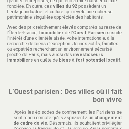
grandes entreprises, ce qui tend à faire baisser la taxe
foncière. En outre, ces
villes du 92
possèdent un
héritage industriel et culturel qui révèle une richesse
patrimoniale singulière appréciée des habitants.
Avec des prix relativement élevés comparés au reste de
l’Île-de-France, l’
immobilier
de l’
Ouest Parisien
suscite
l’intérêt d’une clientèle aisée, voire internationale, à la
recherche de biens d’exception. Jeunes actifs, familles
ou expatriés recherchant un environnement sécurisé
proche de Paris, mais aussi des
investisseurs
immobiliers
en quête de
biens à fort potentiel locatif
.
L’Ouest parisien : Des villes où il fait
bon vivre
Après les épisodes de confinement, les Parisiens se
sont rendu compte qu’ils aspiraient à un
changement
de cadre de vie
. Désormais, ils souhaitent privilégier
l’espace, la tranquillité et… la verdure. Ainsi, nombreux