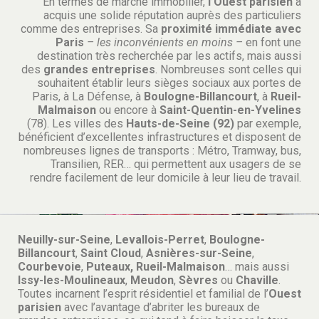
En termes de marché immobilier,
l’Ouest parisien
a
acquis une solide réputation auprès des particuliers
comme des entreprises. Sa
proximité immédiate avec
Paris
– les inconvénients en moins –
en font une
destination très recherchée par les actifs, mais aussi
des
grandes entreprises
. Nombreuses sont celles qui
souhaitent établir leurs sièges sociaux aux portes de
Paris, à La Défense, à
Boulogne-Billancourt
, à
Rueil-
Malmaison
ou encore à
Saint-Quentin-en-Yvelines
(78). Les villes des
Hauts-de-Seine (92)
par exemple,
bénéficient d’excellentes infrastructures et disposent de
nombreuses lignes de transports : Métro, Tramway, bus,
Transilien, RER… qui permettent aux usagers de se
rendre facilement de leur domicile à leur lieu de travail.
Neuilly-sur-Seine
,
Levallois-Perret
,
Boulogne-
Billancourt
,
Saint Cloud
,
Asnières-sur-Seine
,
Courbevoie
,
Puteaux, Rueil-Malmaison
… mais aussi
Issy-les-Moulineaux
,
Meudon
,
Sèvres
ou
Chaville
.
Toutes incarnent l’esprit résidentiel et familial de l’
Ouest
parisien
avec l’avantage d’abriter les bureaux de