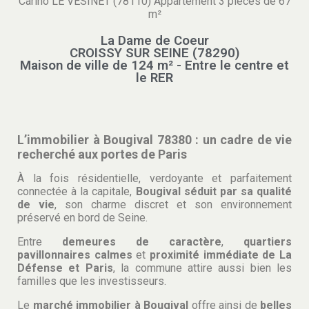
Cariño LE VESINET (78110) Appartement 3 pièces de 67
m²
La Dame de Coeur
CROISSY SUR SEINE (78290)
Maison de ville de 124 m² - Entre le centre et
le RER
L’immobilier à Bougival 78380 : un cadre de vie
recherché aux portes de Paris
À la fois résidentielle, verdoyante et parfaitement
connectée à la capitale,
Bougival séduit par sa qualité
de vie
, son charme discret et son environnement
préservé en bord de Seine.
Entre
demeures de caractère
,
quartiers
pavillonnaires calmes
et
proximité immédiate de La
Défense et Paris
, la commune attire aussi bien les
familles que les investisseurs.
Le
marché immobilier à Bougival
offre ainsi de
belles