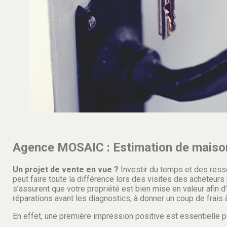
Agence MOSAIC : Estimation de maison
Un projet de vente en vue ?
Investir du temps et des res
peut faire toute la différence lors des visites des acheteu
s’assurent que votre propriété est bien mise en valeur afin d’
réparations avant les diagnostics, à donner un coup de frais 
En effet, une première impression positive est essentielle po