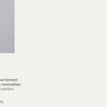
partement
en
immobilier
s petites
te.