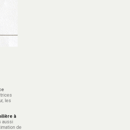
ce
trices
r, les
lière à
s aussi
timation de