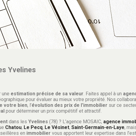
es Yvelines
r une
estimation précise de sa valeur
. Faites appel à un
agen
éographique pour évaluer au mieux votre propriété. Nos collabora
e votre bien
, l’
évolution des prix de l’immobilier
sur ce secteu
al
pour déterminer un prix compétitif et attractif.
ent
dans les
Yvelines
(78) ? L’agence MOSAIC,
agence immobi
que
Chatou
,
Le Pecq
,
Le Vésinet
,
Saint-Germain-en-Laye
, mai
nseillères en
immobilier
vous apportent leur expertise dans l’es