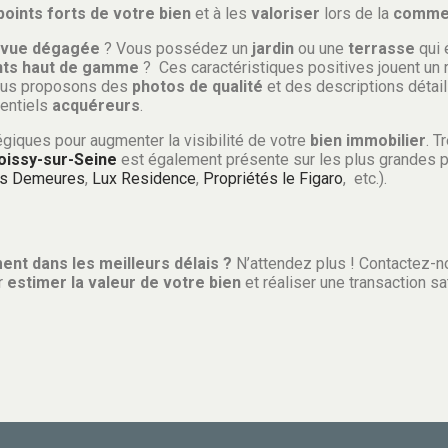
 points forts de votre bien
et à les
valoriser
lors de la
commer
vue dégagée
? Vous possédez un
jardin
ou une
terrasse
qui 
ts haut de gamme
? Ces caractéristiques positives jouent un 
vous proposons des
photos de qualité
et des descriptions détai
entiels
acquéreurs
.
égiques pour augmenter la visibilité de votre
bien immobilier
. T
oissy-sur-Seine
est également présente sur les plus grandes 
es Demeures
,
Lux Residence
,
Propriétés le Figaro
, etc.).
nt dans les meilleurs délais ?
N’attendez plus ! Contactez-n
r
estimer la valeur de votre bien
et réaliser une transaction sa