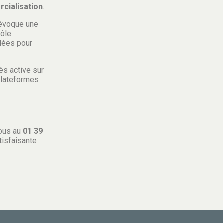
cialisation
.
évoque une
rôle
llées pour
rès active sur
plateformes
ous au
01 39
tisfaisante