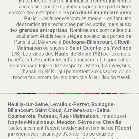
En termes de marché immobilier,
l’Ouest parisien
a
acquis une solide réputation auprès des particuliers
comme des entreprises. Sa
proximité immédiate avec
Paris
– les inconvénients en moins –
en font une
destination très recherchée par les actifs, mais aussi
des
grandes entreprises
. Nombreuses sont celles qui
souhaitent établir leurs sièges sociaux aux portes de
Paris, à La Défense, à
Boulogne-Billancourt
, à
Rueil-
Malmaison
ou encore à
Saint-Quentin-en-Yvelines
(78). Les villes des
Hauts-de-Seine (92)
par exemple,
bénéficient d’excellentes infrastructures et disposent de
nombreuses lignes de transports : Métro, Tramway, bus,
Transilien, RER… qui permettent aux usagers de se
rendre facilement de leur domicile à leur lieu de travail.
Neuilly-sur-Seine
,
Levallois-Perret
,
Boulogne-
Billancourt
,
Saint Cloud
,
Asnières-sur-Seine
,
Courbevoie
,
Puteaux, Rueil-Malmaison
… mais aussi
Issy-les-Moulineaux
,
Meudon
,
Sèvres
ou
Chaville
.
Toutes incarnent l’esprit résidentiel et familial de l’
Ouest
parisien
avec l’avantage d’abriter les bureaux de