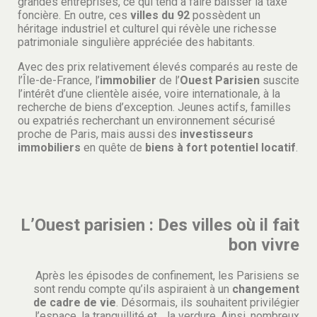
grandes entreprises, ce qui tend à faire baisser la taxe
foncière. En outre, ces
villes du 92
possèdent un
héritage industriel et culturel qui révèle une richesse
patrimoniale singulière appréciée des habitants.
Avec des prix relativement élevés comparés au reste de
l’Île-de-France, l’
immobilier
de l’
Ouest Parisien
suscite
l’intérêt d’une clientèle aisée, voire internationale, à la
recherche de biens d’exception. Jeunes actifs, familles
ou expatriés recherchant un environnement sécurisé
proche de Paris, mais aussi des
investisseurs
immobiliers
en quête de
biens à fort potentiel locatif
.
L’Ouest parisien : Des villes où il fait
bon vivre
Après les épisodes de confinement, les Parisiens se
sont rendu compte qu’ils aspiraient à un
changement
de cadre de vie
. Désormais, ils souhaitent privilégier
l’espace, la tranquillité et… la verdure. Ainsi, nombreux