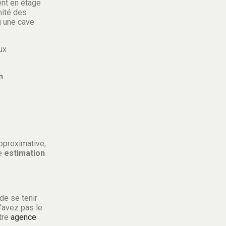
ent en étage
mité des
ou une cave
ux
n
pproximative,
ne
estimation
de se tenir
n’avez pas le
tre
agence