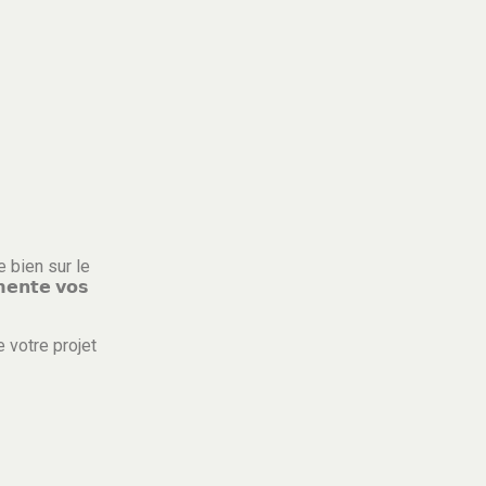
otre bien sur le
𝗲𝗻𝘁𝗲 𝘃𝗼𝘀
 votre projet