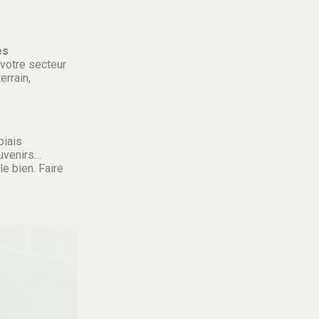
es
 votre secteur
errain,
biais
ouvenirs…
le bien. Faire