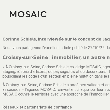
𝗖𝗼𝗿𝗶𝗻𝗻𝗲 𝗦𝗰𝗵𝗶𝗲𝗹𝗲, 𝗶𝗻𝘁𝗲𝗿𝘃𝗶𝗲𝘄𝗲́𝗲 𝘀𝘂𝗿 𝗹𝗲 𝗰𝗼𝗻𝗰𝗲𝗽𝘁 𝗱𝗲 𝗹’
Nous vous partageons l’excellent article publié le 27/10/25 d
𝗖𝗿𝗼𝗶𝘀𝘀𝘆-𝘀𝘂𝗿-𝗦𝗲𝗶𝗻𝗲 : 𝗶𝗺𝗺𝗼𝗯𝗶𝗹𝗶𝗲𝗿, 𝘂𝗻 𝗮𝘂𝘁𝗿𝗲 𝗺
« À Croissy-sur-Seine, Corinne Schiele co-dirige MOSAIC, age
staging, réseau d’artisans, de paysagistes et de décorateurs : 
bousculant les codes d’un secteur en pleine mutation dans les
À Croissy-sur-Seine, Corinne Schiele a posé ses valises et son
associées – l’agence MOSAIC, réinventant chaque jour leur sec
MOSAIC couvre le territoire avec une approche de l’immobilier 
Réseaux et partenariats de confiance