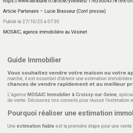
https://www.latribune.fr/article/yvelines/17635004378169/cr
Article Partenaire – Lucie Brasseur (Com’ presse)
Publié le 27/10/25 à 07:30
MOSAIC, agence immobilière au Vésinet
Guide Immobilier
𝗩𝗼𝘂𝘀 𝘀𝗼𝘂𝗵𝗮𝗶𝘁𝗲𝘇 𝘃𝗲𝗻𝗱𝗿𝗲 𝘃𝗼𝘁𝗿𝗲 𝗺𝗮𝗶𝘀𝗼𝗻 𝗼𝘂 𝘃𝗼𝘁𝗿
marché, il est essentiel d’obtenir une estimation immobilière précise. 𝗨
𝗰𝗵𝗮𝗻𝗰𝗲𝘀 𝗱𝗲 𝘃𝗲𝗻𝗱𝗿𝗲 𝗿𝗮𝗽𝗶𝗱𝗲𝗺𝗲𝗻𝘁 𝗲𝘁 𝗮𝘂 𝗺𝗲𝗶𝗹𝗹𝗲𝘂𝗿 𝗽𝗿
L’agence
MOSAIC Immobilier à Croissy-sur-Seine
, spéci
de vente. Découvrez nos conseils pour réussir l’estimation et
Pourquoi réaliser une estimation immob
Une
estimation fiable
est la première étape pour une vente 