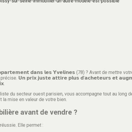
oissy-sur-seine-immobilier-un-autre-modele-est-possible
𝗲 𝗮𝗽𝗽𝗮𝗿𝘁𝗲𝗺𝗲𝗻𝘁 𝗱𝗮𝗻𝘀 𝗹𝗲𝘀 𝗬𝘃𝗲𝗹𝗶𝗻𝗲𝘀 (78) ? Avant de mettre v
 𝗽𝗿𝗶𝘅 𝗷𝘂𝘀𝘁𝗲 𝗮𝘁𝘁𝗶𝗿𝗲 𝗽𝗹𝘂𝘀 𝗱’𝗮𝗰𝗵𝗲𝘁𝗲𝘂𝗿𝘀 𝗲𝘁 𝗮𝘂𝗴𝗺
𝘅.
aliste du secteur ouest parisien, vous accompagne tout au long de
 la mise en valeur de votre bien.
ilière avant de vendre ?
réussie. Elle permet :