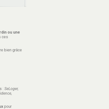
rdin ou une
s ces
re bien grâce
s :
SeLoger,
idence,
ux
pour