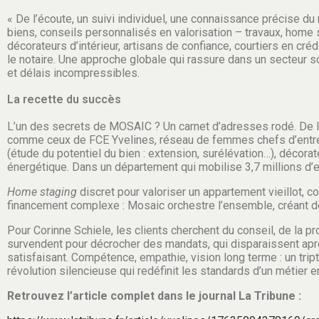
« De l’écoute, un suivi individuel, une connaissance précise 
biens, conseils personnalisés en valorisation – travaux, home s
décorateurs d’intérieur, artisans de confiance, courtiers en créd
le notaire. Une approche globale qui rassure dans un secteur
et délais incompressibles.
La recette du succès
L’un des secrets de MOSAIC ? Un carnet d’adresses rodé. De l’a
comme ceux de FCE Yvelines, réseau de femmes chefs d’entrep
(étude du potentiel du bien : extension, surélévation…), décora
énergétique. Dans un département qui mobilise 3,7 millions d’e
Home staging
discret pour valoriser un appartement vieillot, 
financement complexe : Mosaic orchestre l’ensemble, créant de
Pour Corinne Schiele, les clients cherchent du conseil, de la pr
survendent pour décrocher des mandats, qui disparaissent aprè
satisfaisant. Compétence, empathie, vision long terme : un tr
révolution silencieuse qui redéfinit les standards d’un métier
Retrouvez l’article complet dans le journal La Tribune :