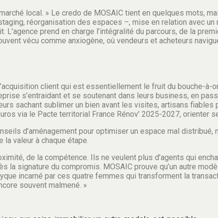
du marché local. » Le credo de MOSAIC tient en quelques mots, m
taging, réorganisation des espaces –, mise en relation avec un ré
it. L’agence prend en charge l’intégralité du parcours, de la premi
 souvent vécu comme anxiogène, où vendeurs et acheteurs navigu
cquisition client qui est essentiellement le fruit du bouche-à-o
rise s’entraidant et se soutenant dans leurs business, en pass
teurs sachant sublimer un bien avant les visites, artisans fiabl
uros via le Pacte territorial France Rénov’ 2025-2027, orienter s
conseils d’aménagement pour optimiser un espace mal distribué, m
 la valeur à chaque étape.
oximité, de la compétence. Ils ne veulent plus d’agents qui enchaî
s la signature du compromis. MOSAIC prouve qu’un autre modèle e
iptyque incarné par ces quatre femmes qui transforment la trans
 encore souvent malmené. »