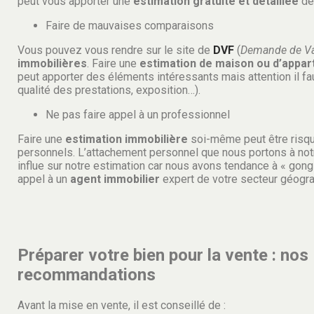
peut vous apporter une
estimation gratuite et détaillée
de
Faire de mauvaises comparaisons
Vous pouvez vous rendre sur le site de
DVF
(
Demande de Va
immobilières
. Faire une
estimation de maison ou d’appa
peut apporter des éléments intéressants mais attention il fau
qualité des prestations, exposition…).
Ne pas faire appel à un professionnel
Faire une
estimation immobilière
soi-même peut être risqu
personnels. L’attachement personnel que nous portons à not
influe sur notre estimation car nous avons tendance à « gongle
appel à un
agent immobilier
expert de votre secteur géogra
Préparer votre bien pour la vente : nos
recommandations
Avant la mise en vente, il est conseillé de :