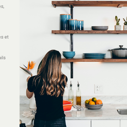
es,
es et
ils