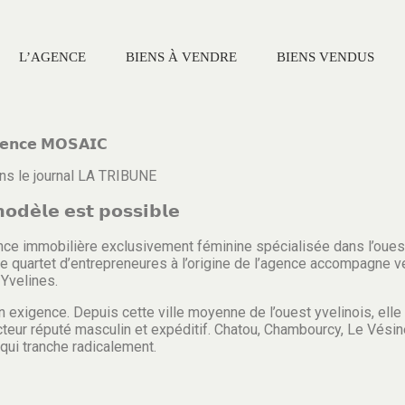
L’AGENCE
BIENS À VENDRE
BIENS VENDUS
𝗮𝗴𝗲𝗻𝗰𝗲 𝗠𝗢𝗦𝗔𝗜𝗖
ans le journal LA TRIBUNE
𝗼𝗱𝗲̀𝗹𝗲 𝗲𝘀𝘁 𝗽𝗼𝘀𝘀𝗶𝗯𝗹𝗲
nce immobilière exclusivement féminine spécialisée dans l’ouest
le quartet d’entrepreneures à l’origine de l’agence accompagne ve
 Yvelines.
 exigence. Depuis cette ville moyenne de l’ouest yvelinois, elle
teur réputé masculin et expéditif. Chatou, Chambourcy, Le Vésin
qui tranche radicalement.