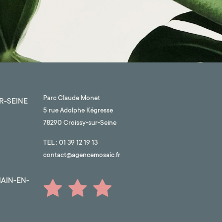
Parc Claude Monet
R-SEINE
5 rue Adolphe Kégresse
78290 Croissy-sur-Seine
TEL :
01 39 12 19 13
contact@agencemosaic.fr
AIN-EN-