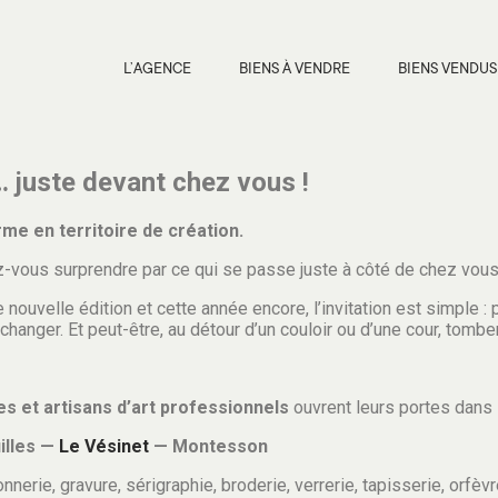
L’AGENCE
BIENS À VENDRE
BIENS VENDUS
uste devant chez vous !
me en territoire de création.
z-vous surprendre par ce qui se passe juste à côté de chez vous
 nouvelle édition et cette année encore, l’invitation est simple 
 échanger. Et peut-être, au détour d’un couloir ou d’une cour, tom
es et artisans d’art professionnels
ouvrent leurs portes dans 
illes —
Le Vésinet
— Montesson
onnerie, gravure, sérigraphie, broderie, verrerie, tapisserie, orfèv