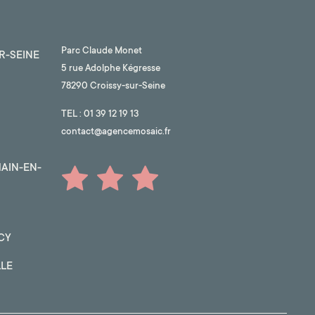
Parc Claude Monet
R-SEINE
5 rue Adolphe Kégresse
78290 Croissy-sur-Seine
TEL :
01 39 12 19 13
contact@agencemosaic.fr
AIN-EN-
CY
LLE