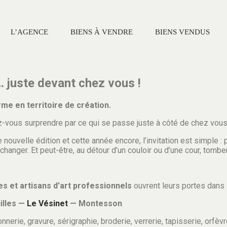
L’AGENCE
BIENS À VENDRE
BIENS VENDUS
uste devant chez vous !
me en territoire de création.
z-vous surprendre par ce qui se passe juste à côté de chez vous
 nouvelle édition et cette année encore, l’invitation est simple 
 échanger. Et peut-être, au détour d’un couloir ou d’une cour, tom
es et artisans d’art professionnels
ouvrent leurs portes dans 
illes —
Le Vésinet
— Montesson
onnerie, gravure, sérigraphie, broderie, verrerie, tapisserie, orfèv