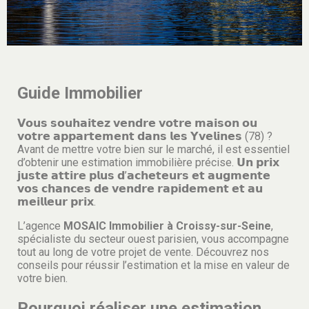
Guide Immobilier
𝗩𝗼𝘂𝘀 𝘀𝗼𝘂𝗵𝗮𝗶𝘁𝗲𝘇 𝘃𝗲𝗻𝗱𝗿𝗲 𝘃𝗼𝘁𝗿𝗲 𝗺𝗮𝗶𝘀𝗼𝗻 𝗼𝘂
𝘃𝗼𝘁𝗿𝗲 𝗮𝗽𝗽𝗮𝗿𝘁𝗲𝗺𝗲𝗻𝘁 𝗱𝗮𝗻𝘀 𝗹𝗲𝘀 𝗬𝘃𝗲𝗹𝗶𝗻𝗲𝘀 (78) ?
Avant de mettre votre bien sur le marché, il est essentiel
d’obtenir une estimation immobilière précise. 𝗨𝗻 𝗽𝗿𝗶𝘅
𝗷𝘂𝘀𝘁𝗲 𝗮𝘁𝘁𝗶𝗿𝗲 𝗽𝗹𝘂𝘀 𝗱’𝗮𝗰𝗵𝗲𝘁𝗲𝘂𝗿𝘀 𝗲𝘁 𝗮𝘂𝗴𝗺𝗲𝗻𝘁𝗲
𝘃𝗼𝘀 𝗰𝗵𝗮𝗻𝗰𝗲𝘀 𝗱𝗲 𝘃𝗲𝗻𝗱𝗿𝗲 𝗿𝗮𝗽𝗶𝗱𝗲𝗺𝗲𝗻𝘁 𝗲𝘁 𝗮𝘂
𝗺𝗲𝗶𝗹𝗹𝗲𝘂𝗿 𝗽𝗿𝗶𝘅.
L’agence
MOSAIC Immobilier à Croissy-sur-Seine
,
spécialiste du secteur ouest parisien, vous accompagne
tout au long de votre projet de vente. Découvrez nos
conseils pour réussir l’estimation et la mise en valeur de
votre bien.
Pourquoi réaliser une estimation